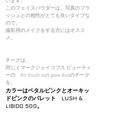
います。
このフェイスパウダーは、写真のフラ
ッシュとの相性がとても良いタイプな
ので、
撮影用のメイクをする方にはオスス
メ。
チークは、
同じくマークジェイコブス ビューティ
ーの　Air blush soft glow duoのチーク
を。
カラーはペタルピンクとオーキッ
ドピンクのパレット　LUSH & 
LIBIDO 500。