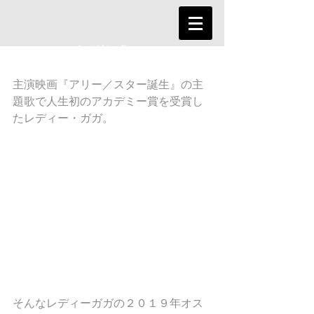
オスカー授賞式 メイクア
ップ解析 <Lady Gaga>
主演映画『アリー／スター誕生』の主
題歌で人生初のアカデミー賞を受賞し
たレディー・ガガ。
そんなレディーガガの２０１９年オス