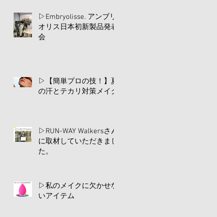
▷Embryolisse. アンブリ
オリス日本初新製品発表
会
▷【簡単プロの技！】夏
の汗とテカリ対策メイク
▷RUN-WAY Walkersさん
に取材していただきまし
た。
▷私のメイクに欠かせな
いアイテム