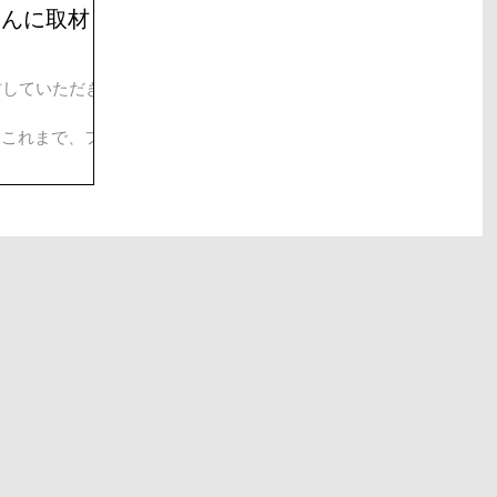
rsさんに取材し
に取材していただきま
ishii/ これまで、フリ
ティストとして活