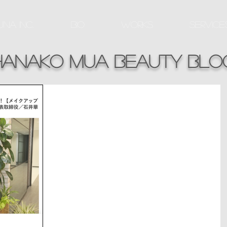
na Inc.
BIO
WORKS
Service
hanako mua beauty Blo