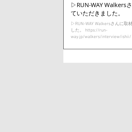
▷RUN-WAY Walke
ていただきました。
▷RUN-WAY Walkersさん
した。 https://run-
way.jp/walkers/interview/
ーランスのメイクアップアー
動してきましたが、...