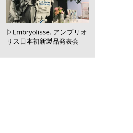
▷Embryolisse. アンブリオ
▷RUN-WAY W
リス日本初新製品発表会
取材していた
最新記事
▶︎正しくメイクブラシ、洗ってま
すか？