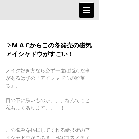
▷M.A.Cからこの冬発売の
磁気アイシャドウがすご
い！
▷M.A.Cからこの冬発売の磁気
アイシャドウがすごい！
メイク好き方なら必ず一度は悩んだ事
があるはずの「アイシャドウの粉落
ち」。
目の下に黒いものが、、、なんてこと
私もよくあります、、、！
この悩みを払拭してくれる新技術のア
イシャドウがこの冬、MACコスメティ