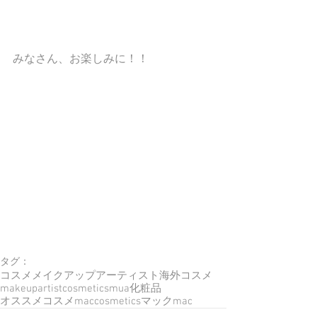
みなさん、お楽しみに！！
タグ：
コスメ
メイクアップアーティスト
海外コスメ
makeupartist
cosmetics
mua
化粧品
オススメコスメ
maccosmetics
マック
mac